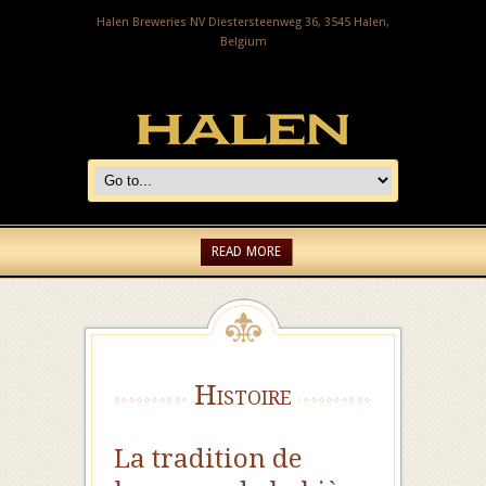
Halen Breweries NV Diestersteenweg 36, 3545 Halen,
Belgium
READ MORE
Histoire
La tradition de