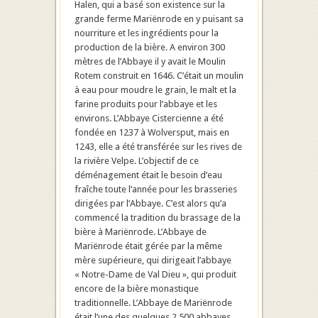
Halen, qui a basé son existence sur la
grande ferme Mariënrode en y puisant sa
nourriture et les ingrédients pour la
production de la bière. A environ 300
mètres de l’Abbaye il y avait le Moulin
Rotem construit en 1646. C’était un moulin
à eau pour moudre le grain, le malt et la
farine produits pour l’abbaye et les
environs. L’Abbaye Cistercienne a été
fondée en 1237 à Wolversput, mais en
1243, elle a été transférée sur les rives de
la rivière Velpe. L’objectif de ce
déménagement était le besoin d’eau
fraîche toute l’année pour les brasseries
dirigées par l’Abbaye. C’est alors qu’a
commencé la tradition du brassage de la
bière à Mariënrode. L’Abbaye de
Mariënrode était gérée par la même
mère supérieure, qui dirigeait l’abbaye
« Notre-Dame de Val Dieu », qui produit
encore de la bière monastique
traditionnelle. L’Abbaye de Mariënrode
était l’une des quelques 2.500 abbayes