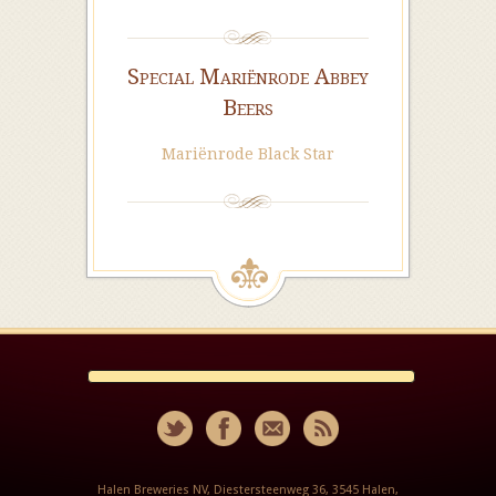
Special Mariënrode Abbey
Beers
Mariënrode Black Star
Halen Breweries NV, Diestersteenweg 36, 3545 Halen,