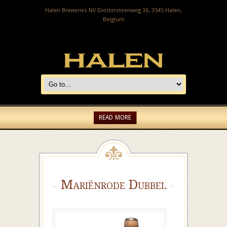
Halen Breweries NV Diestersteenweg 36, 3545 Halen,
Belgium
READ MORE
Mariënrode Dubbel